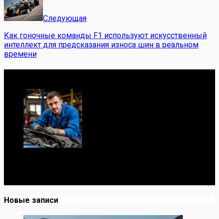
Следующая
Как гоночные команды F1 используют искусственный
интеллект для предсказания износа шин в реальном
времени
Обо мне
Я механик с 10-летним опытом, знаю автомобили от А
до Я. Делюсь реальными кейсами из сервиса,
лайфхаками и честными мнениями о запчастях.
Новые записи