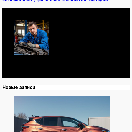
Обо мне
Я механик с 10-летним опытом, знаю автомобили от А
до Я. Делюсь реальными кейсами из сервиса,
лайфхаками и честными мнениями о запчастях.
Новые записи