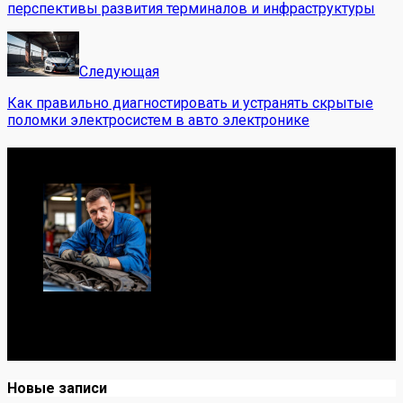
перспективы развития терминалов и инфраструктуры
Следующая
Как правильно диагностировать и устранять скрытые
поломки электросистем в авто электронике
Обо мне
Я механик с 10-летним опытом, знаю автомобили от А
до Я. Делюсь реальными кейсами из сервиса,
лайфхаками и честными мнениями о запчастях.
Новые записи