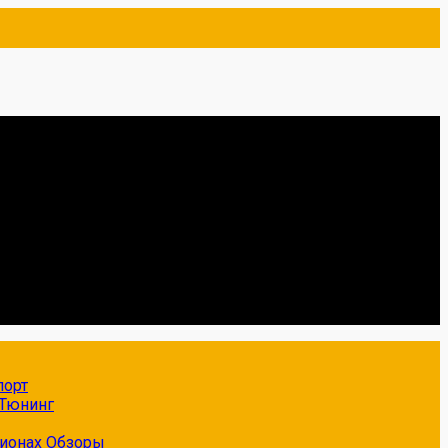
порт
Тюнинг
гионах
Обзоры