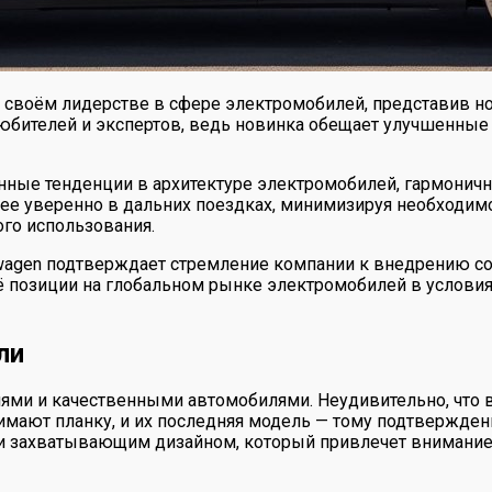
о своём лидерстве в сфере электромобилей, представив 
юбителей и экспертов, ведь новинка обещает улучшенные 
ые тенденции в архитектуре электромобилей, гармоничн
ее уверенно в дальних поездках, минимизируя необходимо
го использования.
swagen подтверждает стремление компании к внедрению 
её позиции на глобальном рынке электромобилей в услови
ли
ями и качественными автомобилями. Неудивительно, что 
ают планку, и их последняя модель — тому подтвержден
о и захватывающим дизайном, который привлечет внимани