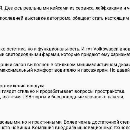
 Я. Делюсь реальными кейсами из сервиса, лайфхаками и ч
 последней выставке автопрома, обещает стать настоящим
ко эстетика, но и функциональность. И тут Volkswagen вн
ми светодиодными фарами, которые придают ему харизма
торный салон выполнен в стильном минималистичном диза
ь максимальный комфорт водителю и пассажирам. Но дава
ротивление воздуха.
глядит стильно и прорабатывает вопросы пространства.
, включая USB-порты и беспроводные зарядные панели.
ивыми, но и практичными. Более чем в достаточной степ
нств новинки. Компания внедрила инновационные технолог