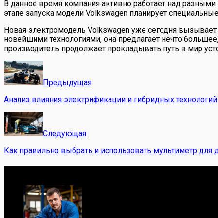
В данное время компания активно работает над разными 
этапе запуска модели Volkswagen планирует специальные
Новая электромодель Volkswagen уже сегодня вызывает 
новейшими технологиями, она предлагает нечто большее, 
производитель продолжает прокладывать путь в мир усто
Предыдущая
Анализ влияния электрификации и гибридных технологий
Следующая
Как правильно выбрать и использовать мультиметр для 
Обо мне