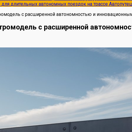
и для длительных автономных поездок на трассе
Автопуте
тромодель с расширенной автономностью и инновационны
ктромодель с расширенной автономно