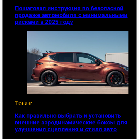
Пошаговая инструкция по безопасной
продаже автомобиля с минимальными
рисками в 2025 году
Тюнинг
Как правильно выбрать и установить
внешние аэродинамические боксы для
улучшения сцепления и стиля авто