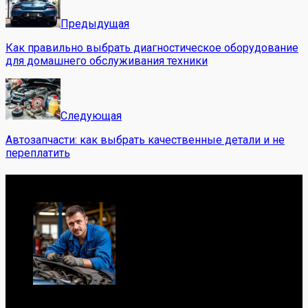
Предыдущая
Как правильно выбрать диагностическое оборудование
для домашнего обслуживания техники
Следующая
Автозапчасти: как выбрать качественные детали и не
переплатить
Обо мне
Я механик с 10-летним опытом, знаю автомобили от А