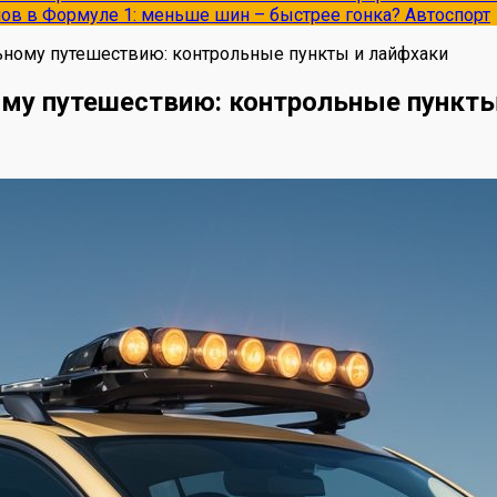
опов в Формуле 1: меньше шин – быстрее гонка?
Автоспорт
ьному путешествию: контрольные пункты и лайфхаки
ому путешествию: контрольные пункты