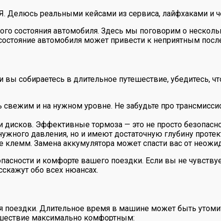
 Я. Делюсь реальными кейсами из сервиса, лайфхаками и ч
ского состояния автомобиля. Здесь мы поговорим о нескол
остояние автомобиля может привести к неприятным послед
и вы собираетесь в длительное путешествие, убедитесь, ч
 свежим и на нужном уровне. Не забудьте про трансмис
 дисков. Эффективные тормоза — это не просто безопаснос
нужного давления, но и имеют достаточную глубину протек
е клемм. Замена аккумулятора может спасти вас от неожи
асности и комфорте вашего поездки. Если вы не чувствуете
сскажут обо всех нюансах.
мя поездки. Длительное время в машине может быть утоми
тешествие максимально комфортным: