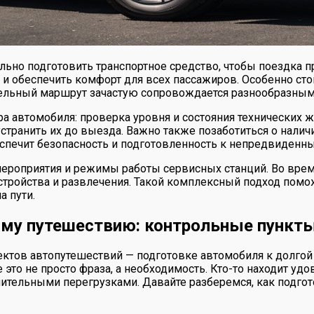
ьно подготовить транспортное средство, чтобы поездка п
 и обеспечить комфорт для всех пассажиров. Особенно ст
тельный маршрут зачастую сопровождается разнообразным
а автомобиля: проверка уровня и состояния технических ж
ранить их до выезда. Важно также позаботиться о наличи
еспечит безопасность и подготовленность к непредвиденн
ероприятия и режимы работы сервисных станций. Во врем
устройства и развлечения. Такой комплексный подход пом
а пути.
ому путешествию: контрольные пункты
ктов автопутешествий — подготовке автомобиля к долгой
ае это не просто фраза, а необходимость. Кто-то находит у
 длительными перегрузками. Давайте разберемся, как под