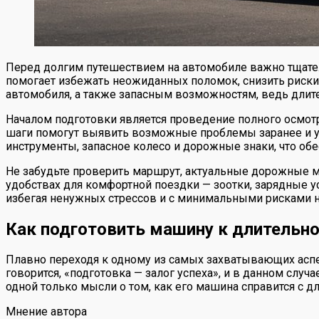
Перед долгим путешествием на автомобиле важно тщател
помогает избежать неожиданных поломок, снизить риски
автомобиля, а также запасным возможностям, ведь дли
Началом подготовки является проведение полного осмотр
шаги помогут выявить возможные проблемы заранее и уст
инструменты, запасное колесо и дорожные знаки, что об
Не забудьте проверить маршрут, актуальные дорожные м
удобствах для комфортной поездки — зоотки, зарядные 
избегая ненужных стрессов и с минимальными рисками н
Как подготовить машину к длительн
Плавно переходя к одному из самых захватывающих аспе
говорится, «подготовка — залог успеха», и в данном случ
одной только мысли о том, как его машина справится с
Мнение автора