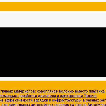
огичных материалов: конопляное волокно вместо пластика
с помощью доработки двигателя и электроники
Тюнинг
ие эффективности зарядки и инфраструктуры в разных ре
и для длительных автономных поездок на трассе
Автопуте