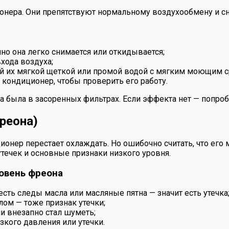
онера. Они препятствуют нормальному воздухообмену и 
о она легко снимается или откидывается;
хода воздуха;
ищай их мягкой щеткой или промой водой с мягким моющим 
кондиционер, чтобы проверить его работу.
на была в засоренных фильтрах. Если эффекта нет — попро
фреона)
ционер перестает охлаждать. Но ошибочно считать, что ег
течек и основные признаки низкого уровня.
ровень фреона
есть следы масла или масляные пятна — значит есть утечка
ом — тоже признак утечки;
и внезапно стал шуметь;
зкого давления или утечки.