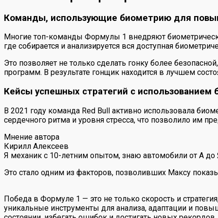
Команды, использующие биометрию для повы
Многие топ-команды Формулы 1 внедряют биометрические 
где собирается и анализируется вся доступная биометри
Это позволяет не только сделать гонку более безопасно
программ. В результате гонщик находится в лучшем состо
Кейсы успешных стратегий с использованием 
В 2021 году команда Red Bull активно использовала би
сердечного ритма и уровня стресса, что позволило им п
Мнение автора
Кирилл Алексеев
Я механик с 10-летним опытом, знаю автомобили от А до
Это стало одним из факторов, позволивших Максу показы
Победа в Формуле 1 — это не только скорость и стратеги
уникальные инструменты для анализа, адаптации и повы
состоянии, избегать ошибок и достигать новых рекордов