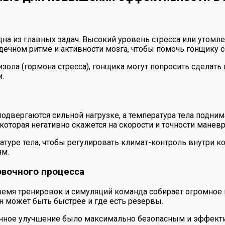
а из главных задач. Высокий уровень стресса или утомле
дечном ритме и активности мозга, чтобы помочь гонщику с
изола (гормона стресса), гонщика могут попросить сделат
.
одвергаются сильной нагрузке, а температура тела подним
которая негативно скажется на скорости и точности маневр
уре тела, чтобы регулировать климат-контроль внутри ко
ям.
овочного процесса
время тренировок и симуляций команда собирает огромное 
н может быть быстрее и где есть резервы.
оянное улучшение было максимально безопасным и эффекти