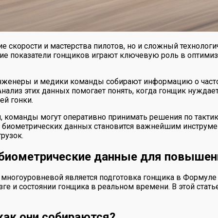
 скорости и мастерства пилотов, но и сложный технологич
кие показатели гонщиков играют ключевую роль в оптимиз
инженеры и медики команды собирают информацию о часто
Анализ этих данных помогает понять, когда гонщик нуждает
й гонки.
и, команды могут оперативно принимать решения по такти
ние биометрических данных становится важнейшим инструм
рузок.
биометрические данные для повышени
 многоуровневой является подготовка гонщика в Формуле 
ге и состоянии гонщика в реальном времени. В этой ста
как они собираются?