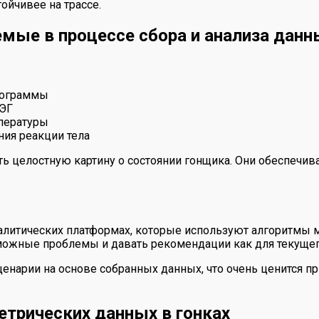
ойчивее на трассе.
емые в процессе сбора и анализа данн
иограммы
ЭЭГ
пературы
ия реакции тела
чить целостную картину о состоянии гонщика. Они обеспеч
литических платформах, которые используют алгоритмы м
ожные проблемы и давать рекомендации как для текущего 
енарии на основе собранных данных, что очень ценится п
трических данных в гонках