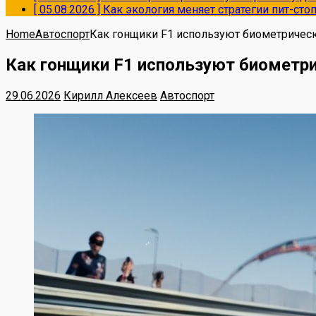
[ 05.08.2026 ]
Как экология меняет стратегии пит-ст
Home
Автоспорт
Как гонщики F1 используют биометричес
Как гонщики F1 используют биометр
29.06.2026
Кирилл Алексеев
Автоспорт