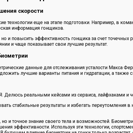
шения скорости
технологии еще на этапе подготовки. Например, в команда
ческая информация гонщиков.
й, но и повысить эффективность гонщика за счет точечны
янии и чаще показывает свои лучшие результат.
биометрии
ометрические данные для отслеживания усталости Макса Ф
редложить лучшие варианты питания и гидратации, а также
 Я. Делюсь реальными кейсами из сервиса, лайфхаками и ч
вать стабильные результаты и избегать переутомления в 
я, но и точное знание своего тела и возможностей. Биоме
шения эффективности. Используя эти технологии, спортсм
. В будущем влияние биометрии на гонки только возрастет