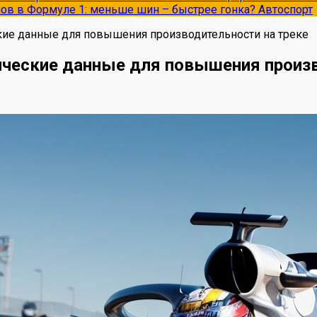
опов в Формуле 1: меньше шин – быстрее гонка?
Автоспорт
кие данные для повышения производительности на треке
ические данные для повышения произв