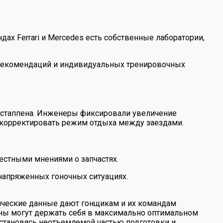
х Ferrari и Mercedes есть собственные лаборатории,
х рекомендаций и индивидуальных тренировочных
ерстаппена. Инженеры фиксировали увеличение
 скорректировать режим отдыха между заездами.
естными мнениями о запчастях.
напряженных гоночных ситуациях.
трические данные дают гонщикам и их командам
ены могут держать себя в максимально оптимальном
, становясь неотъемлемой частью подготовки и