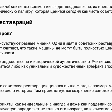
и-объекты тех времен выглядят неоднозначно, их внешний
ическую палитру, которая ценится сегодня как часть совет
реставраций
еров?
сутствуют разные мнения. Одни видят в советских реста
от считают, что такие машины не могут быть полностью це
очности.
 редкостью, но и исторической аутентичностью. Учитывая,
ться либо как уникальный художественный артефакт эпохи
е советские реставрации ценятся выше — это, например, 
ою свою историю. Там приветствуется сохранение советско
приняты как неидеальные, а иногда и даже как подделки 
ачастую определяет не только его возраст, но и качество 