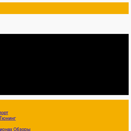
порт
Тюнинг
гионах
Обзоры