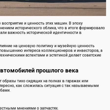
восприятие и ценность этих машин. В эпоху
нением исторического облика, что в итоге формировало
вали важность исторической идентичности в
лияние на ценовую политику и музейную ценность
 повышению интереса коллекционеров и инвесторов, а
ехническими аспектами и эстетикой делает советские
автомобилей прошлого века
т образы тихо сидящих на полках в гаражах или
нтересно, как сложилась ситуация с так называемыми
обами.
естными мнениями о запчастях.