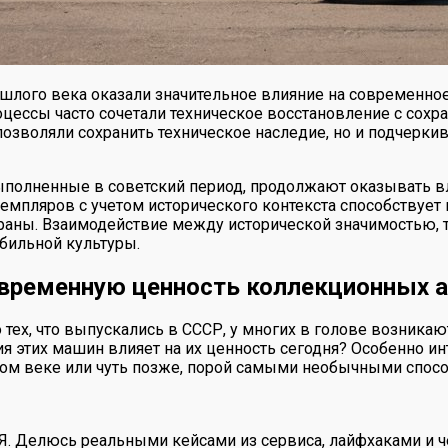
лого века оказали значительное влияние на современное 
ессы часто сочетали техническое восстановление с сохра
позволяли сохранить техническое наследие, но и подчерки
ыполненные в советский период, продолжают оказывать в
емпляров с учетом исторического контекста способствует
раны. Взаимодействие между исторической значимостью, т
бильной культуры.
современную ценность коллекционных 
тех, что выпускались в СССР, у многих в голове возникаю
ия этих машин влияет на их ценность сегодня? Особенно и
лом веке или чуть позже, порой самыми необычными спос
 Я. Делюсь реальными кейсами из сервиса, лайфхаками и ч