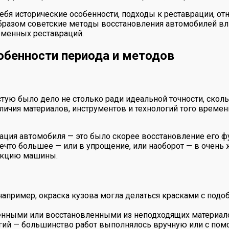
 себя исторические особенности, подходы к реставрации, 
 образом советские методы восстановления автомобилей вл
еменных реставраций.
собенности периода и методов
тую было дело не столько ради идеальной точности, скол
аличия материалов, инструментов и технологий того време
ация автомобиля — это было скорее восстановление его фу
нечто большее — или в упрощение, или наоборот — в очен
рукцию машины.
апример, окраска кузова могла делаться красками с подо
вленными или восстановленными из неподходящих материал
ий — большинство работ выполнялось вручную или с по