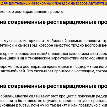
и для длительных автономных поездок на трассе
Автопуте
ременные реставрационные проекты
й на современные реставрационные пр
лемую часть истории автомобильной промышленности, отр
тетикой и качеством, которое зачастую трудно воспроизв
 оригинальных запчастей становится ключевым фактором 
внешний вид и технические характеристики автомобилей 
 современные реставрации проявляется в поддержании ист
 автомобилей. Это связывает прошлое с настоящим, сохра
й на современные реставрационные пр
обилей, многие связывают этот процесс с поисками редких
о они, в большинстве случаев, определяют успех реставра
онные работы, почему их так ценят и как правильно с ним