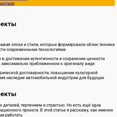
шествия
оекты
ажая эпохи и стили, которые формировали облик техники
ести современными технологиями.
в достижении аутентичности и сохранении ценности
в максимально приближенном к оригиналу виде.
орической достоверности, повышении культурной
няя наследие автомобильной индустрии для будущих
оекты
 деталей, терпением и страстью. Но есть ещё одна
ционного проекта. В этой статье я расскажу, как именно
и работать.