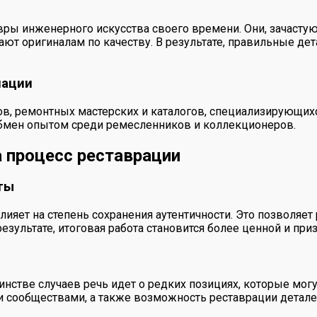
вры инженерного искусства своего времени. Они, зачастую
ют оригиналам по качеству. В результате, правильные дета
мации
в, ремонтных мастерских и каталогов, специализирующихся
 обмен опытом среди ремесленников и коллекционеров.
а процесс реставрации
ты
ияет на степень сохранения аутентичности. Это позволяет
ультате, итоговая работа становится более ценной и приз
инстве случаев речь идет о редких позициях, которые мог
и сообществами, а также возможность реставрации детале