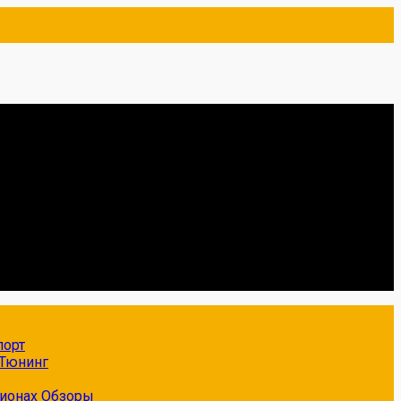
порт
Тюнинг
гионах
Обзоры