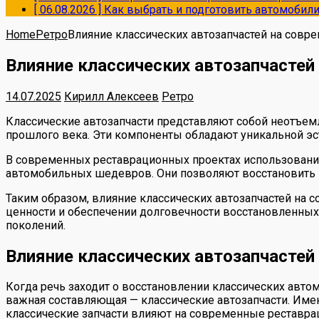
[ 06.08.2026 ]
Как выбрать и подготовить автомобил
Home
Ретро
Влияние классических автозапчастей на сов
Влияние классических автозапчасте
14.07.2025
Кирилл Алексеев
Ретро
Классические автозапчасти представляют собой неотъем
прошлого века. Эти компоненты обладают уникальной эс
В современных реставрационных проектах использование
автомобильных шедевров. Они позволяют восстановить 
Таким образом, влияние классических автозапчастей на
ценности и обеспечении долговечности восстановленных
поколений.
Влияние классических автозапчасте
Когда речь заходит о восстановлении классических автом
важная составляющая — классические автозапчасти. Именн
классические запчасти влияют на современные реставраци