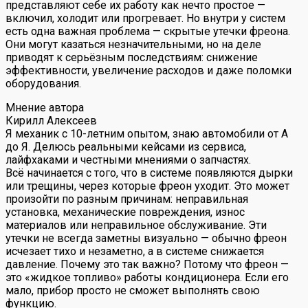
представляют себе их работу как нечто простое —
включил, холодит или прогревает. Но внутри у систем
есть одна важная проблема — скрытые утечки фреона.
Они могут казаться незначительными, но на деле
приводят к серьёзным последствиям: снижение
эффективности, увеличение расходов и даже поломки
оборудования.
Мнение автора
Кирилл Алексеев
Я механик с 10-летним опытом, знаю автомобили от А
до Я. Делюсь реальными кейсами из сервиса,
лайфхаками и честными мнениями о запчастях.
Всё начинается с того, что в системе появляются дырки
или трещины, через которые фреон уходит. Это может
произойти по разным причинам: неправильная
установка, механические повреждения, износ
материалов или неправильное обслуживание. Эти
утечки не всегда заметны визуально — обычно фреон
исчезает тихо и незаметно, а в системе снижается
давление. Почему это так важно? Потому что фреон —
это «жидкое топливо» работы кондиционера. Если его
мало, прибор просто не сможет выполнять свою
функцию.