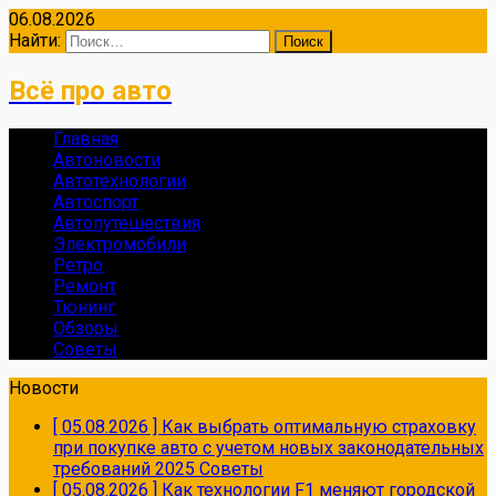
06.08.2026
Найти:
Всё про авто
Главная
Автоновости
Автотехнологии
Автоспорт
Автопутешествия
Электромобили
Ретро
Ремонт
Тюнинг
Обзоры
Советы
Новости
[ 05.08.2026 ]
Как выбрать оптимальную страховку
при покупке авто с учетом новых законодательных
требований 2025
Советы
[ 05.08.2026 ]
Как технологии F1 меняют городской