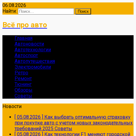
06.08.2026
Найти:
Всё про авто
Главная
Автоновости
Автотехнологии
Автоспорт
Автопутешествия
Электромобили
Ретро
Ремонт
Тюнинг
Обзоры
Советы
Новости
[ 05.08.2026 ]
Как выбрать оптимальную страховку
при покупке авто с учетом новых законодательных
требований 2025
Советы
[ 05.08.2026 ]
Как технологии F1 меняют городской