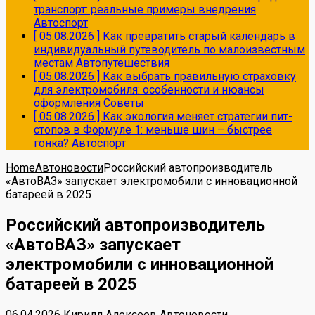
транспорт: реальные примеры внедрения
Автоспорт
[ 05.08.2026 ]
Как превратить старый календарь в
индивидуальный путеводитель по малоизвестным
местам
Автопутешествия
[ 05.08.2026 ]
Как выбрать правильную страховку
для электромобиля: особенности и нюансы
оформления
Советы
[ 05.08.2026 ]
Как экология меняет стратегии пит-
стопов в Формуле 1: меньше шин – быстрее
гонка?
Автоспорт
Home
Автоновости
Российский автопроизводитель
«АвтоВАЗ» запускает электромобили с инновационной
батареей в 2025
Российский автопроизводитель
«АвтоВАЗ» запускает
электромобили с инновационной
батареей в 2025
06.04.2026
Кирилл Алексеев
Автоновости