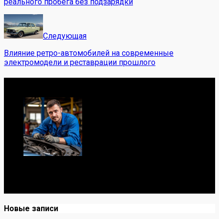
реального пробега без подзарядки
Следующая
Влияние ретро-автомобилей на современные
электромодели и реставрации прошлого
Обо мне
Я механик с 10-летним опытом, знаю автомобили от А
до Я. Делюсь реальными кейсами из сервиса,
лайфхаками и честными мнениями о запчастях.
Новые записи