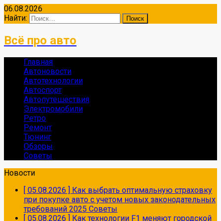
06.08.2026
Найти:
Всё про авто
Главная
Автоновости
Автотехнологии
Автоспорт
Автопутешествия
Электромобили
Ретро
Ремонт
Тюнинг
Обзоры
Советы
Новости
[ 05.08.2026 ]
Как выбрать оптимальную страховку
при покупке авто с учетом новых законодательных
требований 2025
Советы
[ 05.08.2026 ]
Как технологии F1 меняют городской