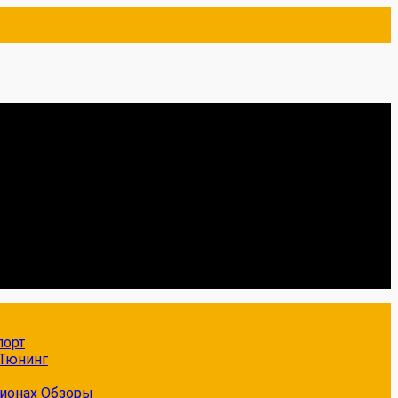
порт
Тюнинг
гионах
Обзоры