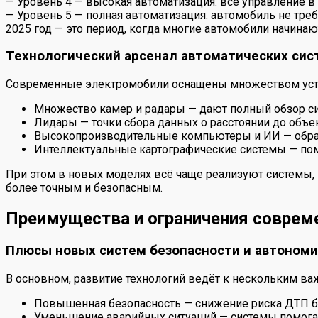
— Уровень 4 — высокая автоматизация: всё управление в
— Уровень 5 — полная автоматизация: автомобиль не тре
2025 год — это период, когда многие автомобили начинают
Технологический арсенал автоматических сис
Современные электромобили оснащены множеством устр
Множество камер и радары — дают полный обзор с
Лидары — точки сбора данных о расстоянии до объе
Высокопроизводительные компьютеры и ИИ — обра
Интеллектуальные картографические системы — пом
При этом в новых моделях всё чаще реализуют системы,
более точным и безопасным.
Преимущества и ограничения соврем
Плюсы новых систем безопасности и автоном
В основном, развитие технологий ведёт к нескольким ва
Повышенная безопасность — снижение риска ДТП б
Уменьшение аварийных ситуаций — системы помога