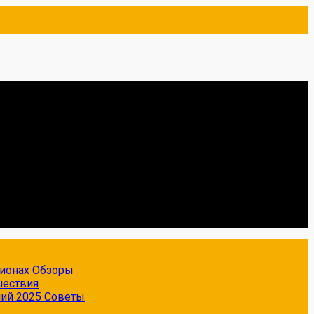
гионах
Обзоры
шествия
ний 2025
Советы