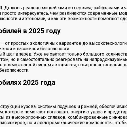
 Я. Делюсь реальными кейсами из сервиса, лайфхаками и ч
просто интересуетесь, чем различаются современные модели
асности и автономии, и как эти возможности помогают сд
билей в 2025 году
— от простых экологичных вариантов до высокотехнологич
ной и пассивной безопасности.
й шаг вперёд. Уже не хватает только большого количеств
том, но и самостоятельно реагировать на непредсказуемые
е возможностей систем автопилота, совершенствование д
безопасности.
обилях 2025 года
струкции кузова, системы подушек и ремней, обеспечиваю
ам, которые помогают поглощать энергию удара и предот
 из высокопрочных сплавов, комбинированные с инноваци
пассажиров, но и электромеханические компоненты, чтобы