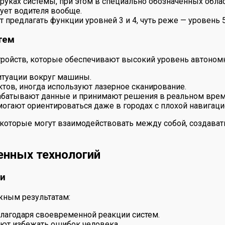
 руках системы, при этом в специально обозначенных обла
бует водителя вообще.
 предлагать функции уровней 3 и 4, чуть реже — уровень 5
тем
ойств, которые обеспечивают высокий уровень автономн
итуации вокруг машины.
ктов, иногда используют лазерное сканирование.
батывают данные и принимают решения в реальном врем
огают ориентироваться даже в городах с плохой навигаци
 которые могут взаимодействовать между собой, создават
енных технологий
ии
жным результатам:
лагодаря своевременной реакции систем.
ют избежать ошибок человека.