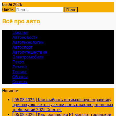
06.08.2026
Найти:
Всё про авто
Главная
Автоновости
Автотехнологии
Автоспорт
Автопутешествия
Электромобили
Ретро
Ремонт
Тюнинг
Обзоры
Советы
Новости
[ 05.08.2026 ]
Как выбрать оптимальную страховку
при покупке авто с учетом новых законодательных
требований 2025
Советы
[ 05.08.2026 ]
Как технологии F1 меняют городской