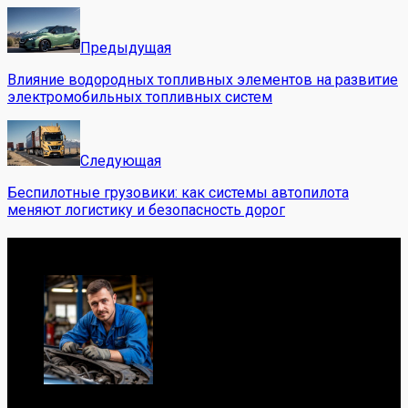
Предыдущая
Влияние водородных топливных элементов на развитие
электромобильных топливных систем
Следующая
Беспилотные грузовики: как системы автопилота
меняют логистику и безопасность дорог
Обо мне