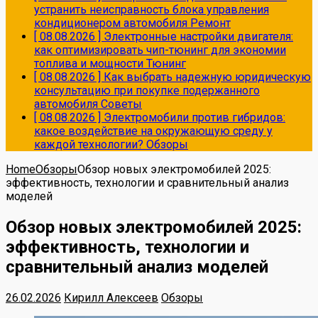
устранить неисправность блока управления
кондиционером автомобиля
Ремонт
[ 08.08.2026 ]
Электронные настройки двигателя:
как оптимизировать чип-тюнинг для экономии
топлива и мощности
Тюнинг
[ 08.08.2026 ]
Как выбрать надежную юридическую
консультацию при покупке подержанного
автомобиля
Советы
[ 08.08.2026 ]
Электромобили против гибридов:
какое воздействие на окружающую среду у
каждой технологии?
Обзоры
Home
Обзоры
Обзор новых электромобилей 2025:
эффективность, технологии и сравнительный анализ
моделей
Обзор новых электромобилей 2025:
эффективность, технологии и
сравнительный анализ моделей
26.02.2026
Кирилл Алексеев
Обзоры