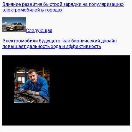
Влияние развития быстрой зарядки на популяризацию
электромобилей в городах
Следующая
Электромобили будущего: как бионический дизайн
повышает дальность хода и эффективность
Обо мне
Я механик с 10-летним опытом, знаю автомобили от А
до Я. Делюсь реальными кейсами из сервиса,
лайфхаками и честными мнениями о запчастях.