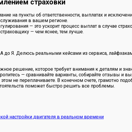
млением страховки
ание на пункты об ответственности, выплатах и исключени
бслуживания в вашем регионе.
гулирования — это ускорит процесс выплат в случае страх
страховщику — чем яснее, тем лучше.
 А до Я. Делюсь реальными кейсами из сервиса, лайфхакам
ажное решение, которое требует внимания к деталям и зна
ропитесь — сравнивайте варианты, собирайте отзывы и вы
том не переплачиваете. В конечном счете, грамотно подо
стоятельств поможет быстро решить все проблемы.
кой настройки двигателя в реальном времени