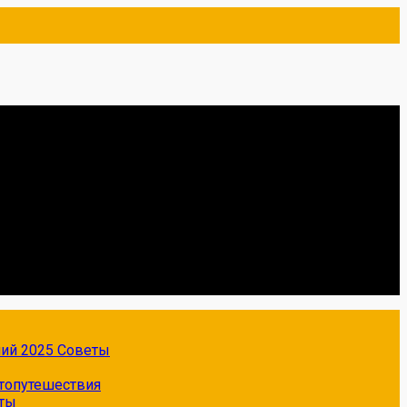
ний 2025
Советы
топутешествия
ты