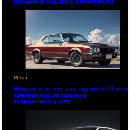
повышения мощности и надежности
Ретро
Влияние советского автопрома 60-70-х на
современную реставрацию
коллекционных авто