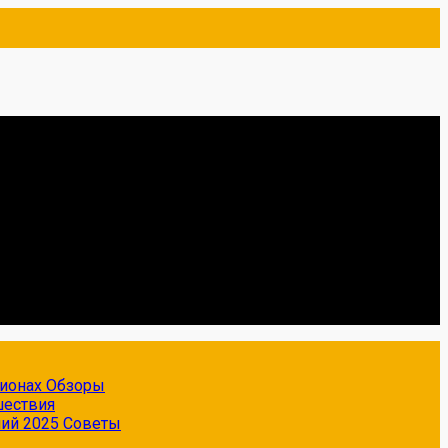
гионах
Обзоры
шествия
ний 2025
Советы