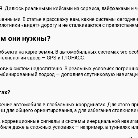
 Я. Делюсь реальными кейсами из сервиса, лайфхаками и ч
нными. В статье я расскажу вам, какие системы сегодня е
илотники «видят» дорогу и не сталкиваются с препятствиям
ем они нужны?
ъекта на карте земли. В автомобильных системах это особ
 технологии здесь — GPS и ГЛОНАСС.
вых систем недостаточно. В реальных условиях погрешнос
мбинированный подход — дополняя спутниковую навигаци
тах?
ние автомобиля в глобальных координатах. Для этого пр
рош для общего ориентирования, а для избегания столкнове
, коррекционные сигналы и системы инерциальной навиг
биля даже в сложных условиях — например, в туннелях ил