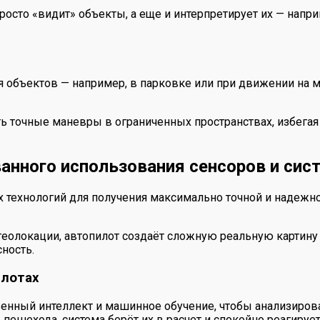
осто «видит» объекты, а еще и интерпретирует их — напри
 объектов — например, в парковке или при движении на м
ь точные маневры в ограниченных пространствах, избег
нного использования сенсоров и сис
 технологий для получения максимально точной и надежн
геолокации, автопилот создаёт сложную реальную картину
ность.
илотах
енный интеллект и машинное обучение, чтобы анализиров
пешехода, система берёт их в расчет и спокойно реагирует