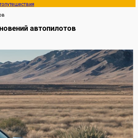
топутешествия
ов
новений автопилотов