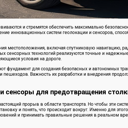
виваются и стремятся обеспечить максимально безопасн
рение инновационных систем геолокации и сенсоров, спо
ия местоположения, включая спутниковую навигацию, рад
ных сенсорных технологий реализуются точные и надежны
няющиеся условия на дороге.
т фундамент для создания безопасных и автономных тран
и пешеходов. Важность их разработки и внедрения продо
и сенсоры для предотвращения столк
стоящий прорыв в области транспорта. Но чтобы эти сист
новку и понять, что происходит вокруг. Именно для это
новений и принимать правильные решения в реальном вре