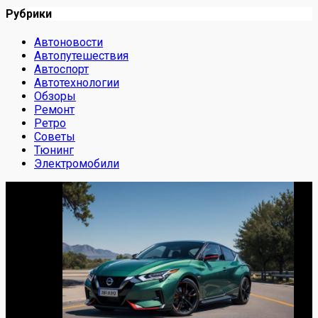
Рубрики
Автоновости
Автопутешествия
Автоспорт
Автотехнологии
Обзоры
Ремонт
Ретро
Советы
Тюнинг
Электромобили