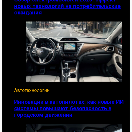
новых технологий на потребительские
ожидания
Автотехнологии
Инновации в автопилотах: как новые ИИ-
системы повышают безопасность в
городском движении