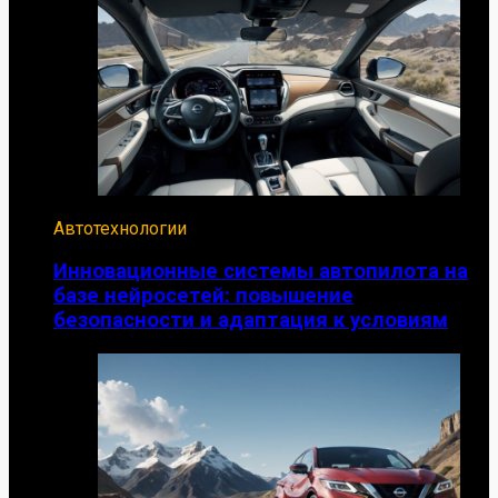
Автотехнологии
Инновационные системы автопилота на
базе нейросетей: повышение
безопасности и адаптация к условиям