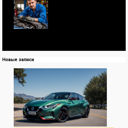
Я механик с 10-летним опытом, знаю автомобили от А
до Я. Делюсь реальными кейсами из сервиса,
лайфхаками и честными мнениями о запчастях.
Новые записи