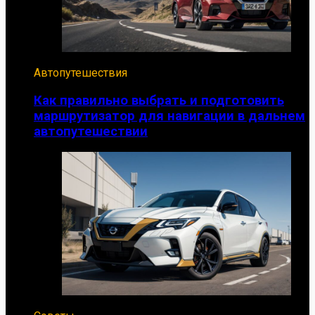
Автопутешествия
Как правильно выбрать и подготовить
маршрутизатор для навигации в дальнем
автопутешествии