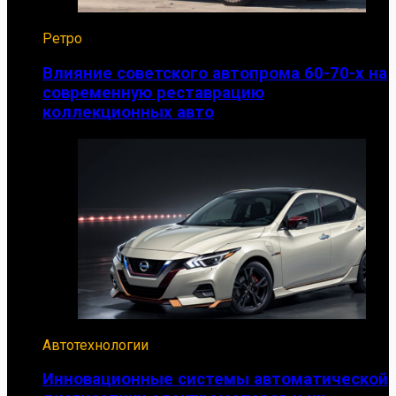
Ретро
Влияние советского автопрома 60-70-х на
современную реставрацию
коллекционных авто
Автотехнологии
Инновационные системы автоматической