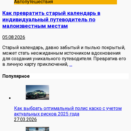
Автопутешествия
Как превратить старый календарь в
индивидуальный путеводитель по
малоизвестным местам
05.08.2026
Старый календарь, давно забытый и пылью покрытый,
может стать неожиданным источником вдохновения
для создания уникального путеводителя. Превратив его
в личную карту приключений,
…
Популярное
Как выбрать оптимальный полис каско с учетом
актуальных рисков 2025 года
27.03.2026