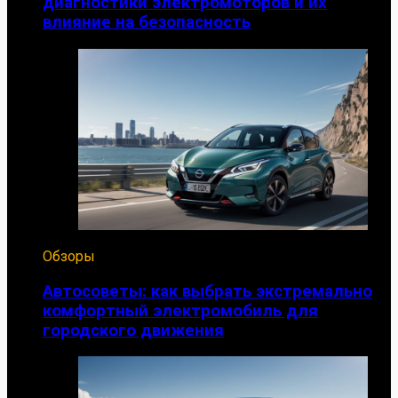
диагностики электромоторов и их
влияние на безопасность
Обзоры
Автосоветы: как выбрать экстремально
комфортный электромобиль для
городского движения