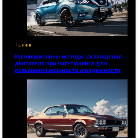
Тюнинг
Инновационные методы охлаждения
двигателя при чип-тюнинге для
повышения мощности и надежности