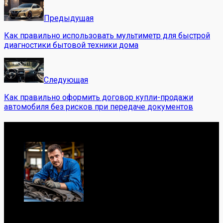
Предыдущая
Как правильно использовать мультиметр для быстрой
диагностики бытовой техники дома
Следующая
Как правильно оформить договор купли-продажи
автомобиля без рисков при передаче документов
Обо мне
Я механик с 10-летним опытом, знаю автомобили от А