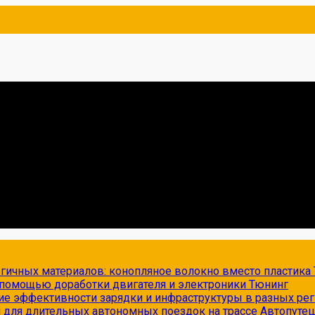
огичных материалов: конопляное волокно вместо пластика
с помощью доработки двигателя и электроники
Тюнинг
ие эффективности зарядки и инфраструктуры в разных ре
и для длительных автономных поездок на трассе
Автопуте