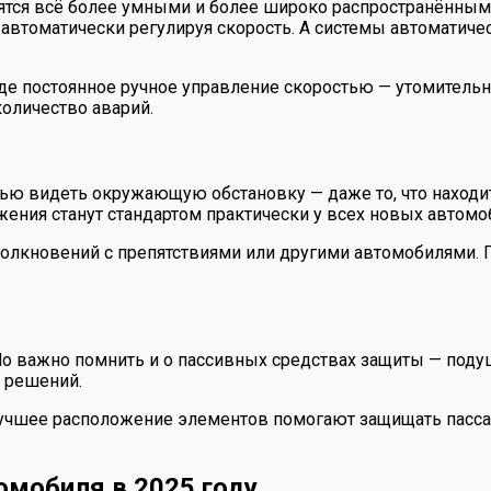
новятся всё более умными и более широко распространённы
автоматически регулируя скорость. А системы автоматич
где постоянное ручное управление скоростью — утомительно
оличество аварий.
ю видеть окружающую обстановку — даже то, что находитс
ния станут стандартом практически у всех новых автомо
столкновений с препятствиями или другими автомобилями.
о важно помнить и о пассивных средствах защиты — подуш
 решений.
учшее расположение элементов помогают защищать пассаж
омобиля в 2025 году