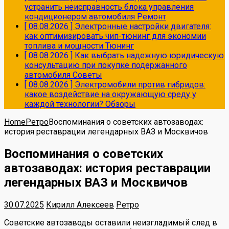
устранить неисправность блока управления
кондиционером автомобиля
Ремонт
[ 08.08.2026 ]
Электронные настройки двигателя:
как оптимизировать чип-тюнинг для экономии
топлива и мощности
Тюнинг
[ 08.08.2026 ]
Как выбрать надежную юридическую
консультацию при покупке подержанного
автомобиля
Советы
[ 08.08.2026 ]
Электромобили против гибридов:
какое воздействие на окружающую среду у
каждой технологии?
Обзоры
Home
Ретро
Воспоминания о советских автозаводах:
история реставрации легендарных ВАЗ и Москвичов
Воспоминания о советских
автозаводах: история реставрации
легендарных ВАЗ и Москвичов
30.07.2025
Кирилл Алексеев
Ретро
Советские автозаводы оставили неизгладимый след в