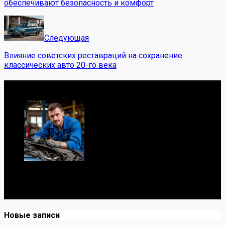
обеспечивают безопасность и комфорт
Следующая
Влияние советских реставраций на сохранение
классических авто 20-го века
Обо мне
Я механик с 10-летним опытом, знаю автомобили от А
до Я. Делюсь реальными кейсами из сервиса,
лайфхаками и честными мнениями о запчастях.
Новые записи