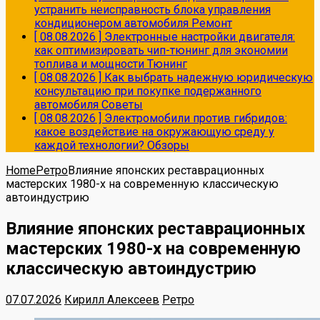
устранить неисправность блока управления
кондиционером автомобиля
Ремонт
[ 08.08.2026 ]
Электронные настройки двигателя:
как оптимизировать чип-тюнинг для экономии
топлива и мощности
Тюнинг
[ 08.08.2026 ]
Как выбрать надежную юридическую
консультацию при покупке подержанного
автомобиля
Советы
[ 08.08.2026 ]
Электромобили против гибридов:
какое воздействие на окружающую среду у
каждой технологии?
Обзоры
Home
Ретро
Влияние японских реставрационных
мастерских 1980-х на современную классическую
автоиндустрию
Влияние японских реставрационных
мастерских 1980-х на современную
классическую автоиндустрию
07.07.2026
Кирилл Алексеев
Ретро