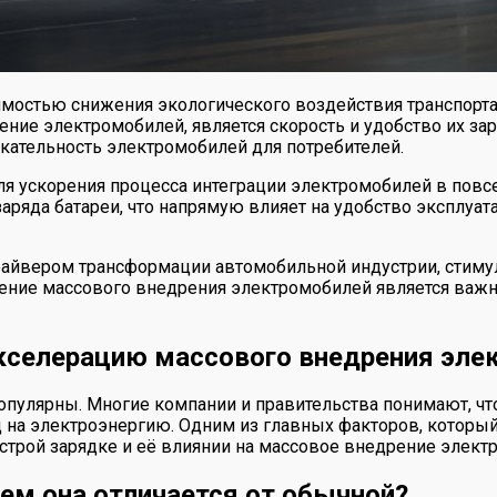
имостью снижения экологического воздействия транспорт
ие электромобилей, является скорость и удобство их зар
кательность электромобилей для потребителей.
я ускорения процесса интеграции электромобилей в повс
заряда батареи, что напрямую влияет на удобство эксплу
драйвером трансформации автомобильной индустрии, стиму
орение массового внедрения электромобилей является важ
акселерацию массового внедрения эле
опулярны. Многие компании и правительства понимают, что
на электроэнергию. Одним из главных факторов, который в
ыстрой зарядке и её влиянии на массовое внедрение элект
чем она отличается от обычной?