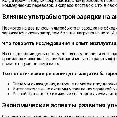
Когда время зарядки сокращается, электромобиль перест
коммерческих перевозок, экспресс-доставок. Это, в св
Влияние ультрабыстрой зарядки на 
Несмотря на все плюсы, ультрабыстрая зарядка не обход
заряжается аккумулятор, тем больше нагрузка на него. 
Что говорять исследования и опыт эксплуатац
На сегодняшний день проведены исследования и есть пр
правильном использовании батареи могут сохранять эффе
возможен ускоренный износ.
Технологические решения для защиты батаре
Системы охлаждения, которые помогают поддержива
Интеллектуальные системы управления зарядкой, 
Разработка новых химических составов аккумулято
Экономические аспекты развития ул
Создание сети станций высокой мощности — это не тольк