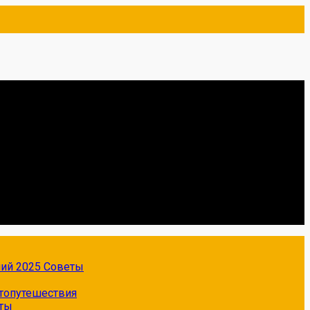
ний 2025
Советы
топутешествия
ты