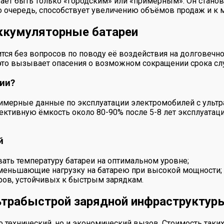
ает быть только «городским» или «примерным». Он станов
ою очередь, способствует увеличению объёмов продаж и к
аккумуляторные батареи
ится без вопросов по поводу её воздействия на долговечн
И это вызывает опасения о возможном сокращении срока сл
ии?
имерные данные по эксплуатации электромобилей с ультр
ктивную ёмкость около 80-90% после 5-8 лет эксплуатаци
й
ть температуру батареи на оптимальном уровне;
уменьшающие нагрузку на батарею при высокой мощности;
ров, устойчивых к быстрым зарядкам.
ьтрабыстрой зарядной инфраструктур
о технический, но и экономический вызов. Стоимость таки