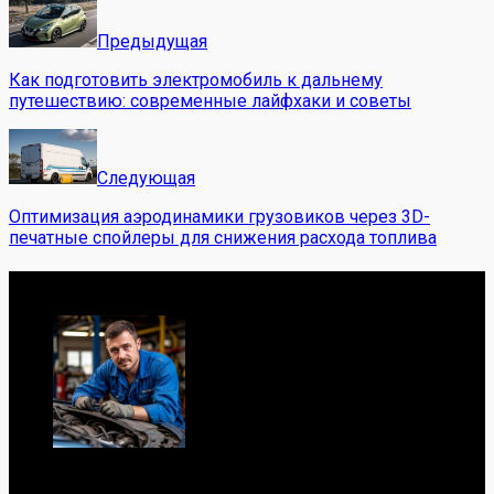
Предыдущая
Как подготовить электромобиль к дальнему
путешествию: современные лайфхаки и советы
Следующая
Оптимизация аэродинамики грузовиков через 3D-
печатные спойлеры для снижения расхода топлива
Обо мне
Я механик с 10-летним опытом, знаю автомобили от А