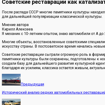
Советские реставрации как катализа
После распада СССР многие памятники культуры находили
для дальнейшей популяризации классической культуры.
Мнение автора
Кирилл Алексеев
Я механик с 10-летним опытом, знаю автомобили от А до
Многие объекты, восстановленные советскими специалиста
искусству страны. В постсоветское время начались новы
Советские реставрации сыграли огромную роль в формир
памятники культуры были сохранены, подготовлены к новы
создали базу для дальнейшего развития культурной идент
благодаря их усилиям, классика остается живым, актуа
Предыдущая
Исторический анализ редких автомобильных реставраций