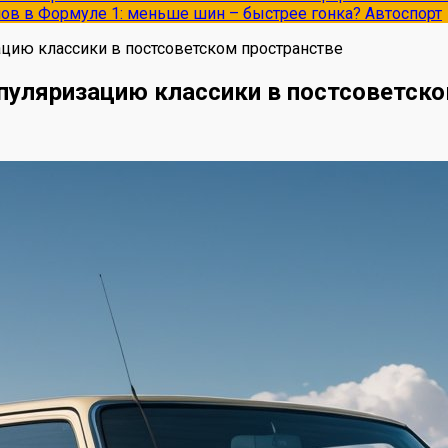
опов в Формуле 1: меньше шин – быстрее гонка?
Автоспорт
ацию классики в постсоветском пространстве
опуляризацию классики в постсоветск