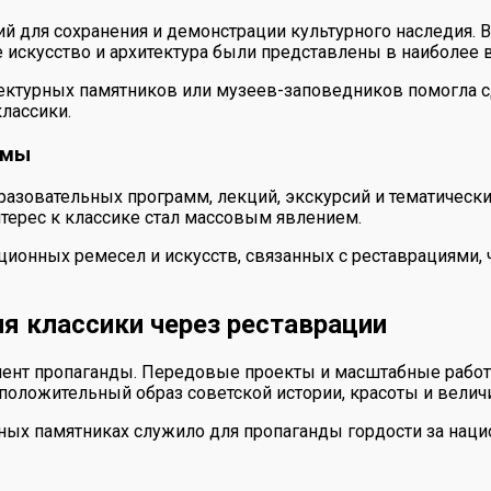
ий для сохранения и демонстрации культурного наследия.
е искусство и архитектура были представлены в наиболе
итектурных памятников или музеев-заповедников помогла 
лассики.
ммы
зовательных программ, лекций, экскурсий и тематических
терес к классике стал массовым явлением.
ионных ремесел и искусств, связанных с реставрациями,
ия классики через реставрации
мент пропаганды. Передовые проекты и масштабные работы
положительный образ советской истории, красоты и велич
ных памятниках служило для пропаганды гордости за наци