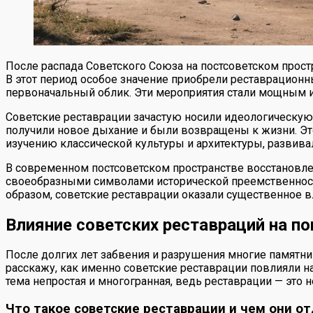
После распада Советского Союза на постсоветском прост
В этот период особое значение приобрели реставрацион
первоначальный облик. Эти мероприятия стали мощным и
Советские реставрации зачастую носили идеологическую
получили новое дыхание и были возвращены к жизни. Эт
изучению классической культуры и архитектуры, развив
В современном постсоветском пространстве восстановле
своеобразными символами исторической преемственности
образом, советские реставрации оказали существенное в
Влияние советских реставраций на п
После долгих лет забвения и разрушения многие памятник
расскажу, как именно советские реставрации повлияли на 
тема непростая и многогранная, ведь реставрации — это
Что такое советские реставрации и чем они о