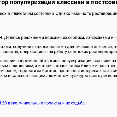
тор популяризации классики в постсо
сь в плачевном состоянии. Однако именно те реставрации
 Я. Делюсь реальными кейсами из сервиса, лайфхаками и ч
ми, получили национальное и туристическое значение, что
е проекты, опирающиеся на работу советских реставраторо
овании современной картины популяризации классики на 
м поколениям, а история страны стала ближе и понятнее. 
ичности, гордости за богатое прошлое и интереса к класси
льным и вдохновляющим элементом культуры всего региона
 20 века: уникальные проекты и их судьба