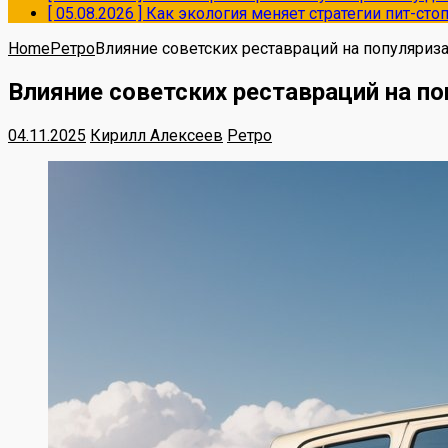
[ 05.08.2026 ]
Как экология меняет стратегии пит-ст
Home
Ретро
Влияние советских реставраций на популяриз
Влияние советских реставраций на п
04.11.2025
Кирилл Алексеев
Ретро