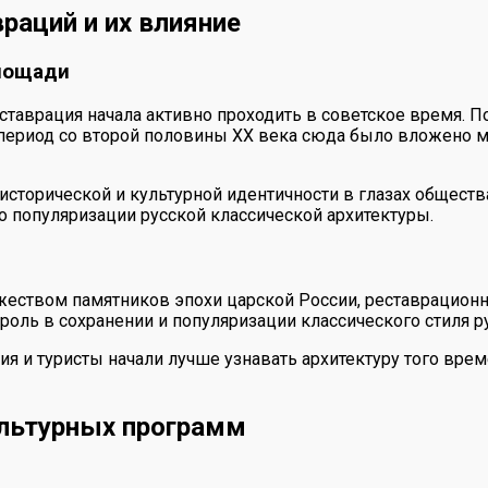
раций и их влияние
площади
ставрация начала активно проходить в советское время. П
 период со второй половины XX века сюда было вложено м
исторической и культурной идентичности в глазах обществ
о популяризации русской классической архитектуры.
ножеством памятников эпохи царской России, реставрацио
ль в сохранении и популяризации классического стиля ру
ия и туристы начали лучше узнавать архитектуру того вре
ультурных программ