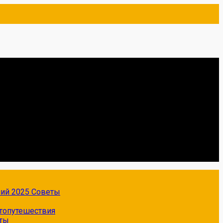
ний 2025
Советы
топутешествия
ты