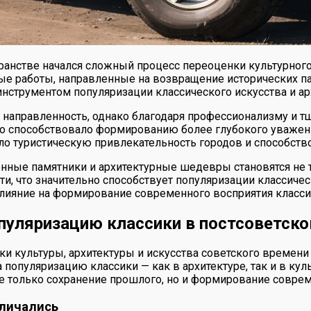
ранстве начался сложный процесс переоценки культурного
ные работы, направленные на возвращение исторических п
нструментом популяризации классического искусства и ар
 направленность, однако благодаря профессионализму и 
о способствовало формированию более глубокого уважени
ало туристическую привлекательность городов и способст
нные памятники и архитектурные шедевры становятся не т
, что значительно способствует популяризации классичес
лияние на формирование современного восприятия классик
опуляризацию классики в постсоветск
и культуры, архитектуры и искусства советского времени 
популяризацию классики — как в архитектуре, так и в куль
 не только сохранение прошлого, но и формирование совре
тличались