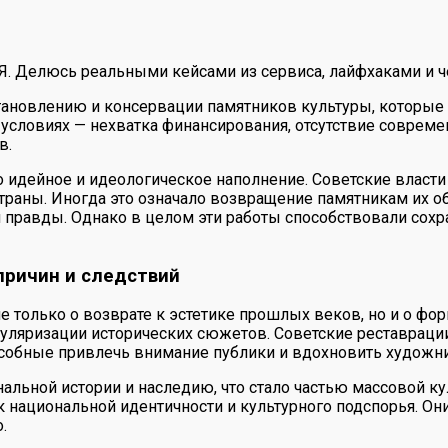
 Я. Делюсь реальными кейсами из сервиса, лайфхаками и ч
становлению и консервации памятников культуры, которые
 условиях — нехватка финансирования, отсутствие современ
в.
 идейное и идеологическое наполнение. Советские власти
раны. Иногда это означало возвращение памятникам их общ
 правды. Однако в целом эти работы способствовали сохр
причин и следствий
не только о возврате к эстетике прошлых веков, но и о ф
опуляризации исторических сюжетов. Советские реставраци
собные привлечь внимание публики и вдохновить художник
ональной истории и наследию, что стало частью массовой к
 национальной идентичности и культурного подспорья. Они
.