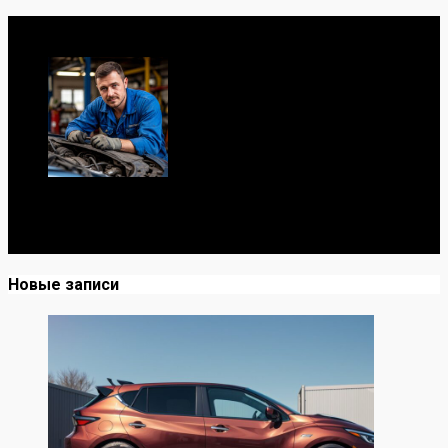
Обо мне
Я механик с 10-летним опытом, знаю автомобили от А
до Я. Делюсь реальными кейсами из сервиса,
лайфхаками и честными мнениями о запчастях.
Новые записи