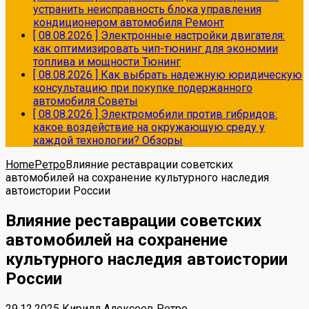
устранить неисправность блока управления
кондиционером автомобиля
Ремонт
[ 08.08.2026 ]
Электронные настройки двигателя:
как оптимизировать чип-тюнинг для экономии
топлива и мощности
Тюнинг
[ 08.08.2026 ]
Как выбрать надежную юридическую
консультацию при покупке подержанного
автомобиля
Советы
[ 08.08.2026 ]
Электромобили против гибридов:
какое воздействие на окружающую среду у
каждой технологии?
Обзоры
Home
Ретро
Влияние реставрации советских
автомобилей на сохранение культурного наследия
автоистории России
Влияние реставрации советских
автомобилей на сохранение
культурного наследия автоистории
России
29.12.2025
Кирилл Алексеев
Ретро