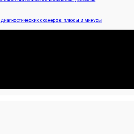
диагностических сканеров: плюсы и минусы
 Я. Делюсь реальными кейсами из сервиса, лайфхаками и ч