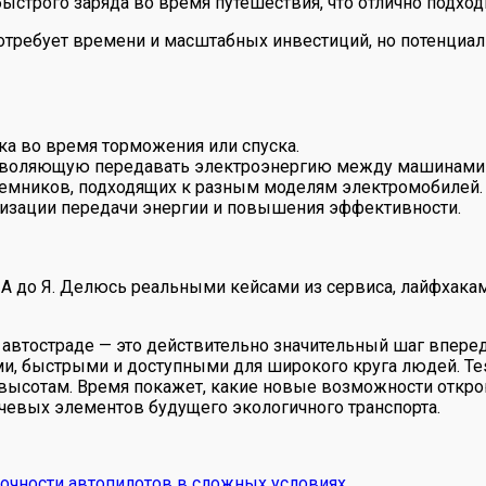
трого заряда во время путешествия, что отлично подходи
отребует времени и масштабных инвестиций, но потенциал
ка во время торможения или спуска.
озволяющую передавать электроэнергию между машинами 
иемников, подходящих к разным моделям электромобилей.
изации передачи энергии и повышения эффективности.
 А до Я. Делюсь реальными кейсами из сервиса, лайфхакам
втостраде — это действительно значительный шаг вперед. 
, быстрыми и доступными для широкого круга людей. Tesla
ысотам. Время покажет, какие новые возможности открою
чевых элементов будущего экологичного транспорта.
очности автопилотов в сложных условиях