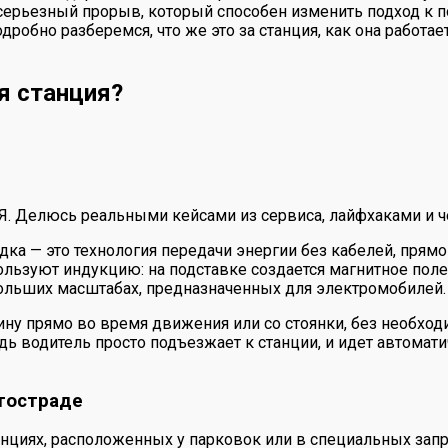
серьезный прорыв, который способен изменить подход к п
робно разберемся, что же это за станция, как она работа
я станция?
 Я. Делюсь реальными кейсами из сервиса, лайфхаками и ч
дка — это технология передачи энергии без кабелей, прям
льзуют индукцию: на подставке создается магнитное поле
 больших масштабах, предназначенных для электромобилей.
ину прямо во время движения или со стоянки, без необхо
едь водитель просто подъезжает к станции, и идет автомат
тостраде
нциях, расположенных у парковок или в специальных запр