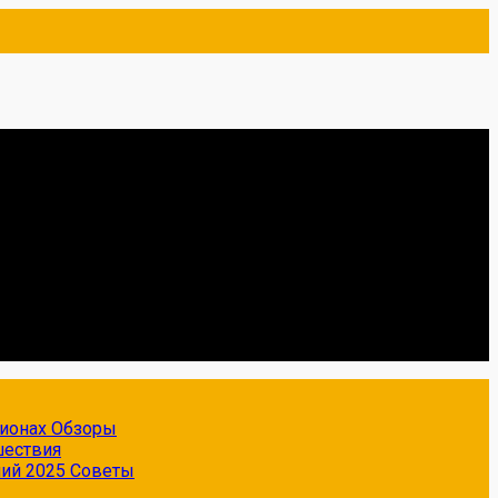
гионах
Обзоры
шествия
ний 2025
Советы