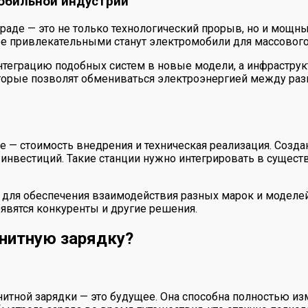
обильной индустрии
раде — это не только технологический прорыв, но и мощн
ее привлекательными станут электромобили для массового
интеграцию подобных систем в новые модели, а инфраструк
торые позволят обмениваться электроэнергией между ра
ное — стоимость внедрения и техническая реализация. Соз
 инвестиций. Такие станции нужно интегрировать в суще
 для обеспечения взаимодействия разных марок и моделей
оявятся конкуренты и другие решения.
нитную зарядку?
нитной зарядки — это будущее. Она способна полностью и