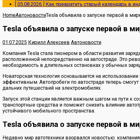
[ 05.08.2026 ]
Как превратить старый календарь в и
Home
Автоновости
Tesla объявила о запуске первой в мир
Tesla объявила о запуске первой в м
01.07.2025
Кирилл Алексеев
Автоновости
Компания Tesla стала пионером в области развития заря
расположенной непосредственно на автостраде. Это рев
необходимость в длительных остановках у обычных заря
Новаторская технология основывается на использовании 
эффективным. Автопробеги по автостраде теперь смогут
дальних путешествий на электромобилях.
Запуск этой станции является важным шагом на пути к 
транспортные средства и поможет снизить влияние авто
устойчивого мобильного пространства.
Tesla объявила о запуске первой в м
Недавно мир автотехники взорвался новостью: компания T