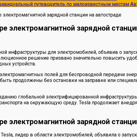
ндивидуальный путеводитель по малоизвестным местам
Ав
е электромагнитной зарядной станции на автостраде
ире электромагнитной зарядной станци
дной инфраструктуры для электромобилей, объявив о запус
олюционное решение призвано значительно повысить удобс
дных устройств.
электромагнитных полей для беспроводной передачи энерг
 быть продолжены без остановки на заправке или специал
созданию глобальной электрифицированной инфраструктуры
транспорта на окружающую среду. Tesla продолжает внед
ире электромагнитной зарядной станци
esla, лидер в области электромобилей, объявила о запуск