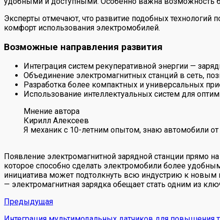
удобными и доступными. Особенно важна возможность быс
Эксперты отмечают, что развитие подобных технологий п
комфорт использования электромобилей.
Возможные направления развития
Интеграция систем рекуперативной энергии — заряд
Объединение электромагнитных станций в сеть, п
Разработка более компактных и универсальных пр
Использование интеллектуальных систем для оптим
Мнение автора
Кирилл Алексеев
Я механик с 10-летним опытом, знаю автомобили от
Появление электромагнитной зарядной станции прямо на а
которое способно сделать электромобили более удобными
инициатива может подтолкнуть всю индустрию к новым в
— электромагнитная зарядка обещает стать одним из клю
Предыдущая
Интеграция мультимодальных датчиков для повышения т