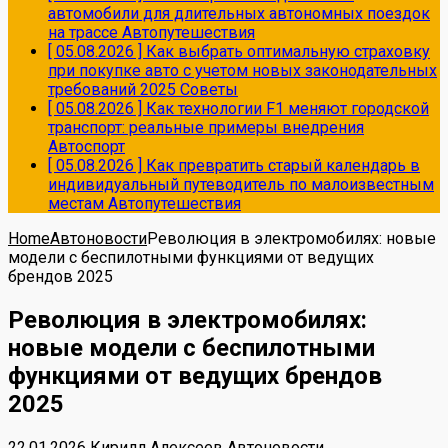
автомобили для длительных автономных поездок
на трассе
Автопутешествия
[ 05.08.2026 ]
Как выбрать оптимальную страховку
при покупке авто с учетом новых законодательных
требований 2025
Советы
[ 05.08.2026 ]
Как технологии F1 меняют городской
транспорт: реальные примеры внедрения
Автоспорт
[ 05.08.2026 ]
Как превратить старый календарь в
индивидуальный путеводитель по малоизвестным
местам
Автопутешествия
Home
Автоновости
Революция в электромобилях: новые
модели с беспилотными функциями от ведущих
брендов 2025
Революция в электромобилях:
новые модели с беспилотными
функциями от ведущих брендов
2025
22.01.2026
Кирилл Алексеев
Автоновости