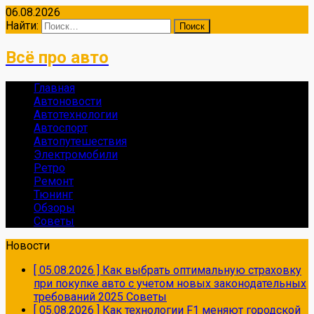
06.08.2026
Найти:
Всё про авто
Главная
Автоновости
Автотехнологии
Автоспорт
Автопутешествия
Электромобили
Ретро
Ремонт
Тюнинг
Обзоры
Советы
Новости
[ 05.08.2026 ]
Как выбрать оптимальную страховку
при покупке авто с учетом новых законодательных
требований 2025
Советы
[ 05.08.2026 ]
Как технологии F1 меняют городской