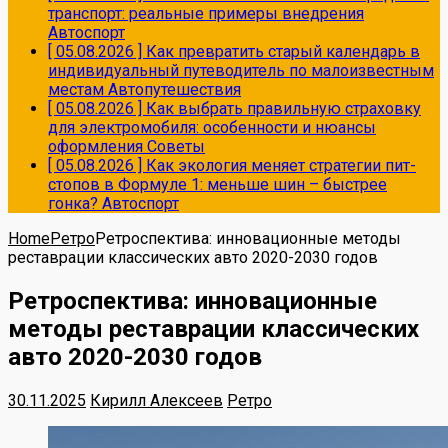
транспорт: реальные примеры внедрения
Автоспорт
[ 05.08.2026 ]
Как превратить старый календарь в
индивидуальный путеводитель по малоизвестным
местам
Автопутешествия
[ 05.08.2026 ]
Как выбрать правильную страховку
для электромобиля: особенности и нюансы
оформления
Советы
[ 05.08.2026 ]
Как экология меняет стратегии пит-
стопов в Формуле 1: меньше шин – быстрее
гонка?
Автоспорт
Home
Ретро
Ретроспектива: инновационные методы
реставрации классических авто 2020-2030 годов
Ретроспектива: инновационные
методы реставрации классических
авто 2020-2030 годов
30.11.2025
Кирилл Алексеев
Ретро