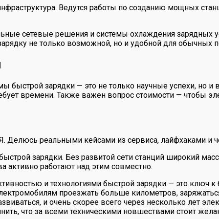
инфраструктура. Ведутся работы по созданию мощных стан
альные сетевые решения и системы охлаждения зарядных 
зарядку не только возможной, но и удобной для обычных 
ы
емы быстрой зарядки — это не только научные успехи, но 
ебует времени. Также важен вопрос стоимости — чтобы э
 Я. Делюсь реальными кейсами из сервиса, лайфхаками и ч
быстрой зарядки. Без развитой сети станций широкий мас
а активно работают над этим совместно.
тивностью и технологиями быстрой зарядки — это ключ к
лектромобилям проезжать больше километров, заряжаться
азвиваться, и очень скорее всего через несколько лет эл
мнить, что за всеми техническими новшествами стоит жела