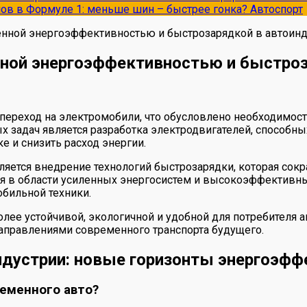
опов в Формуле 1: меньше шин – быстрее гонка?
Автоспорт
ленной энергоэффективностью и быстрозарядкой в автоин
нной энергоэффективностью и быстро
переход на электромобили, что обусловлено необходимос
х задач является разработка электродвигателей, способн
е и снизить расход энергии.
яется внедрение технологий быстрозарядки, которая сок
я в области усиленных энергосистем и высокоэффективн
бильной техники.
лее устойчивой, экологичной и удобной для потребителя а
правлениями современного транспорта будущего.
ндустрии: новые горизонты энергоэфф
еменного авто?