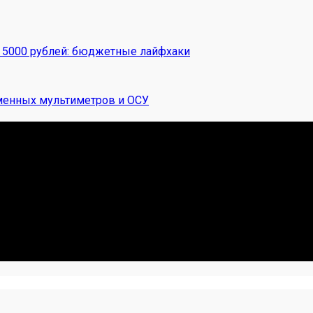
а 5000 рублей: бюджетные лайфхаки
менных мультиметров и ОСУ
 Я. Делюсь реальными кейсами из сервиса, лайфхаками и ч