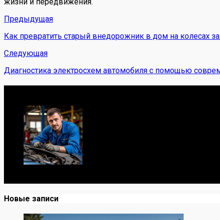
жизни и передвижения.
Предыдущая
Как превратить старый внедорожник в дом на колесах з
Следующая
Диагностика электросхем автомобиля с помощью совре
Обо мне
Я механик с 10-летним опытом, знаю автомобили от А до
Новые записи