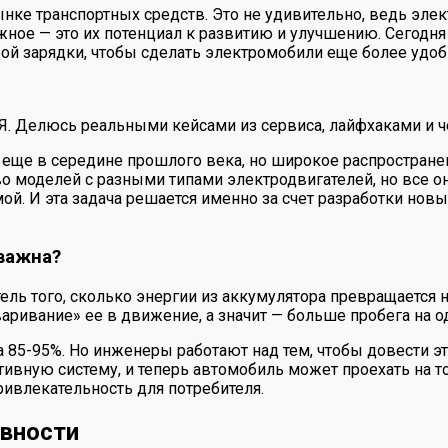
ынке транспортных средств. Это не удивительно, ведь эл
жное — это их потенциал к развитию и улучшению. Сегодн
ой зарядки, чтобы сделать электромобили еще более удо
 Я. Делюсь реальными кейсами из сервиса, лайфхаками и ч
еще в середине прошлого века, но широкое распространен
о моделей с разными типами электродвигателей, но все 
. И эта задача решается именно за счет разработки новы
важна?
ель того, сколько энергии из аккумулятора превращается
аривание» ее в движение, а значит — больше пробега на о
85-95%. Но инженеры работают над тем, чтобы довести э
тивную систему, и теперь автомобиль может проехать на т
ривлекательность для потребителя.
ивности