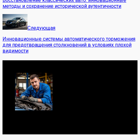
Восстановление классических авто: инновационные
методы и сохранение исторической аутентичности
Следующая
Инновационные системы автоматического торможения
для предотвращения столкновений в условиях плохой
видимости
Обо мне
Я механик с 10-летним опытом, знаю автомобили от А
до Я. Делюсь реальными кейсами из сервиса,
лайфхаками и честными мнениями о запчастях.