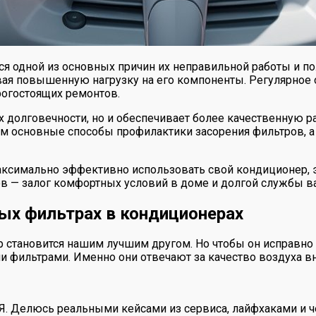
я одной из основных причин их неправильной работы и по
ая повышенную нагрузку на его компоненты. Регулярное
рогостоящих ремонтов.
х долговечности, но и обеспечивает более качественную 
 основные способы профилактики засорения фильтров, а т
ксимально эффективно использовать свой кондиционер, э
в — залог комфортных условий в доме и долгой службы в
ых фильтрах в кондиционерах
р становится нашим лучшим другом. Но чтобы он исправно
и фильтрами. Именно они отвечают за качество воздуха вн
 Я. Делюсь реальными кейсами из сервиса, лайфхаками и ч