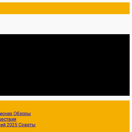
гионах
Обзоры
шествия
ний 2025
Советы