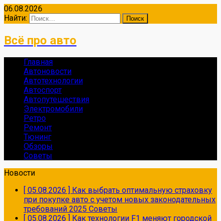
06.08.2026
Найти:
Всё про авто
Главная
Автоновости
Автотехнологии
Автоспорт
Автопутешествия
Электромобили
Ретро
Ремонт
Тюнинг
Обзоры
Советы
Новости
[ 05.08.2026 ]
Как выбрать оптимальную страховку
при покупке авто с учетом новых законодательных
требований 2025
Советы
[ 05.08.2026 ]
Как технологии F1 меняют городской