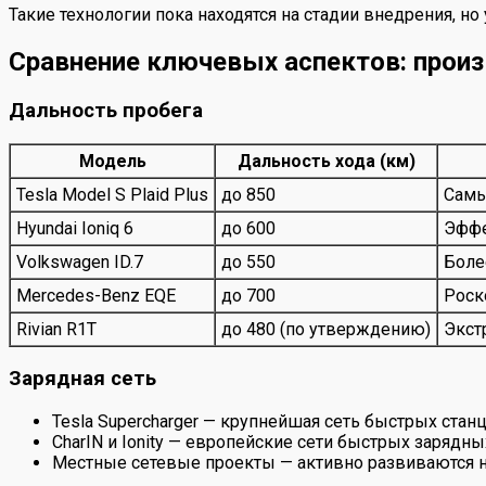
Такие технологии пока находятся на стадии внедрения, н
Сравнение ключевых аспектов: произ
Дальность пробега
Модель
Дальность хода (км)
Tesla Model S Plaid Plus
до 850
Самы
Hyundai Ioniq 6
до 600
Эффе
Volkswagen ID.7
до 550
Боле
Mercedes-Benz EQE
до 700
Роск
Rivian R1T
до 480 (по утверждению)
Экст
Зарядная сеть
Tesla Supercharger — крупнейшая сеть быстрых стан
CharIN и Ionity — европейские сети быстрых зарядн
Местные сетевые проекты — активно развиваются на