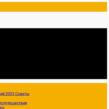
ний 2025
Советы
топутешествия
ты