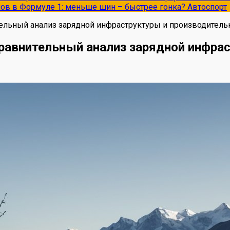
опов в Формуле 1: меньше шин – быстрее гонка?
Автоспорт
ельный анализ зарядной инфраструктуры и производитель
равнительный анализ зарядной инфра