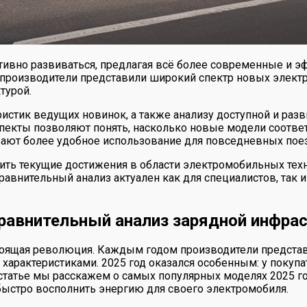
ивно развиваться, предлагая всё более современные и э
да производители представили широкий спектр новых эле
турой.
истик ведущих новинок, а также анализу доступной и раз
спекты позволяют понять, насколько новые модели соотв
ивают более удобное использование для повседневных пое
ить текущие достижения в области электромобильных техн
равнительный анализ актуален как для специалистов, так 
равнительный анализ зарядной инфра
оящая революция. Каждым годом производители представ
характеристиками. 2025 год оказался особенным: у покупа
 статье мы расскажем о самых популярных моделях 2025 го
быстро восполнить энергию для своего электромобиля.