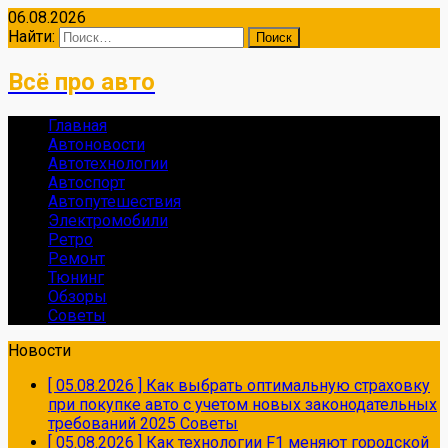
06.08.2026
Найти:
Всё про авто
Главная
Автоновости
Автотехнологии
Автоспорт
Автопутешествия
Электромобили
Ретро
Ремонт
Тюнинг
Обзоры
Советы
Новости
[ 05.08.2026 ]
Как выбрать оптимальную страховку
при покупке авто с учетом новых законодательных
требований 2025
Советы
[ 05.08.2026 ]
Как технологии F1 меняют городской