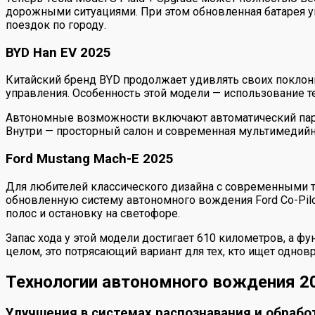
дорожными ситуациями. При этом обновленная батарея ув
поездок по городу.
BYD Han EV 2025
Китайский бренд BYD продолжает удивлять своих поклон
управления. Особенность этой модели — использование т
Автономные возможности включают автоматический парк
Внутри — просторный салон и современная мультимедийна
Ford Mustang Mach-E 2025
Для любителей классического дизайна с современными т
обновленную систему автономного вождения Ford Co-Pilo
полос и остановку на светофоре.
Запас хода у этой модели достигает 610 километров, а ф
целом, это потрясающий вариант для тех, кто ищет одно
Технологии автономного вождения 20
Улучшения в системах распознавания и обрабо