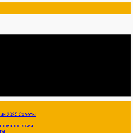
ний 2025
Советы
топутешествия
ты