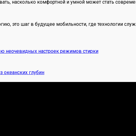
ать, насколько комфортной и умной может стать современн
гию, это шаг в будущее мобильности, где технологии служа
ью неочевидных настроек режимов стирки
з океанских глубин