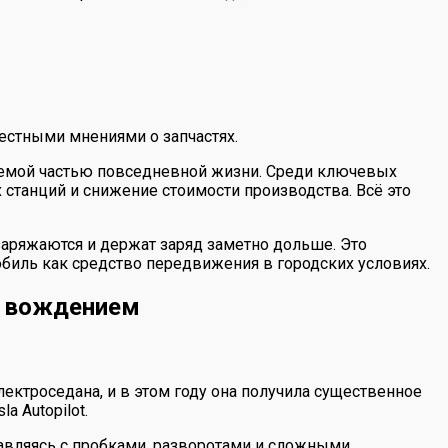
естными мнениями о запчастях.
млемой частью повседневной жизни. Среди ключевых
танций и снижение стоимости производства. Всё это
заряжаются и держат заряд заметно дольше. Это
обиль как средство передвижения в городских условиях.
м вождением
лектроседана, и в этом году она получила существенное
 Autopilot.
равляясь с пробками, разворотами и сложными