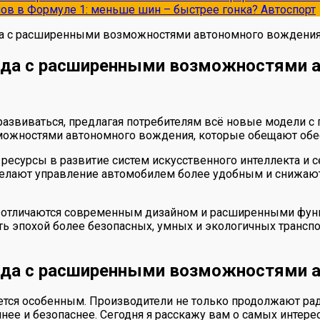
опов в Формуле 1: меньше шин – быстрее гонка?
Автоспорт
да с расширенными возможностями автономного вождени
года с расширенными возможностями 
развиваться, предлагая потребителям всё новые модели 
ожностями автономного вождения, которые обещают обес
сурсы в развитие систем искусственного интеллекта и с
делают управление автомобилем более удобным и снижают 
и отличаются современным дизайном и расширенными функ
ать эпохой более безопасных, умных и экологичных транс
года с расширенными возможностями 
ется особенным. Производители не только продолжают ра
ее и безопаснее. Сегодня я расскажу вам о самых интерес