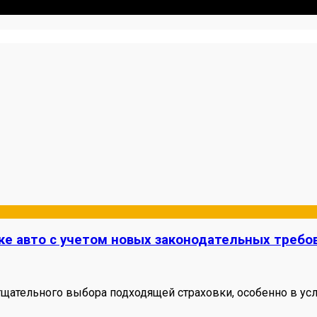
 Я. Делюсь реальными кейсами из сервиса, лайфхаками и ч
ке авто с учетом новых законодательных требо
щательного выбора подходящей страховки, особенно в у