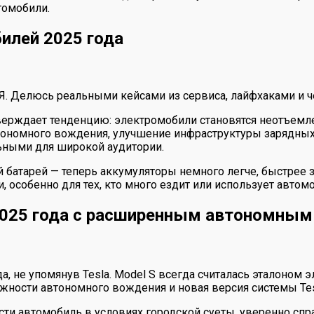
томобили.
илей 2025 года
 Я. Делюсь реальными кейсами из сервиса, лайфхаками и ч
дтверждает тенденцию: электромобили становятся неотъе
номного вождения, улучшение инфраструктуры зарядных с
ьными для широкой аудитории.
й батарей — теперь аккумуляторы немного легче, быстрее 
 особенно для тех, кто много ездит или использует автом
025 года с расширенным автономны
, не упомянув Tesla. Model S всегда считалась эталоном э
ости автономного вождения и новая версия системы Tesla
ести автомобиль в условиях городской суеты, уверенно сп