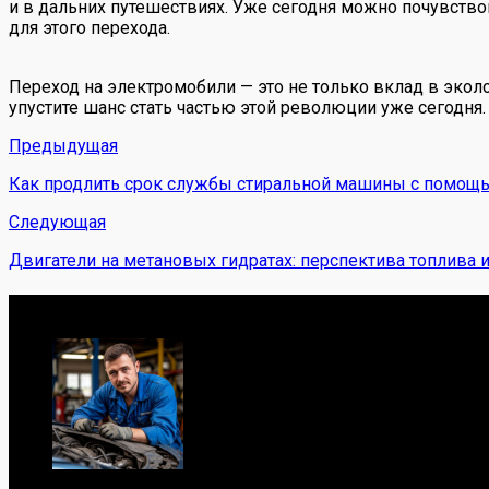
и в дальних путешествиях. Уже сегодня можно почувствов
для этого перехода.
Переход на электромобили — это не только вклад в эколо
упустите шанс стать частью этой революции уже сегодня.
Предыдущая
Как продлить срок службы стиральной машины с помощ
Следующая
Двигатели на метановых гидратах: перспектива топлива и
Обо мне