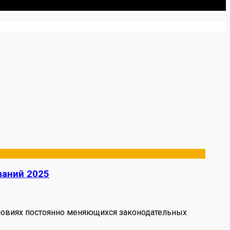
естными мнениями о запчастях.
ваний 2025
словиях постоянно меняющихся законодательных