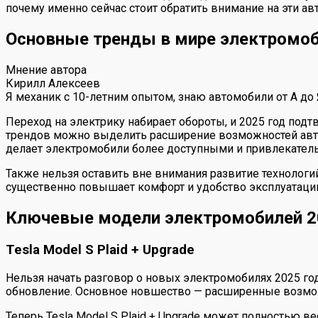
почему именно сейчас стоит обратить внимание на эти ав
Основные тренды в мире электромоб
Мнение автора
Кирилл Алексеев
Я механик с 10-летним опытом, знаю автомобили от А до
Переход на электрику набирает обороты, и 2025 год по
трендов можно выделить расширение возможностей авто
делает электромобили более доступными и привлекател
Также нельзя оставить вне внимания развитие технологи
существенно повышает комфорт и удобство эксплуатации,
Ключевые модели электромобилей 2
Tesla Model S Plaid + Upgrade
Нельзя начать разговор о новых электромобилях 2025 года
обновление. Основное новшество — расширенные возможн
Теперь Tesla Model S Plaid + Upgrade может полностью в