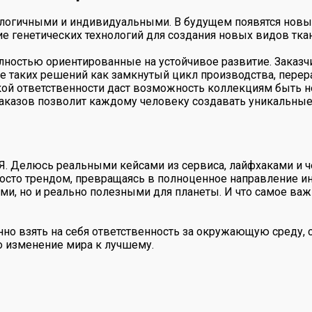
нологичными и индивидуальными. В будущем появятся новые
е генетических технологий для создания новых видов тка
лностью ориентированные на устойчивое развитие. Заказч
ие таких решений как замкнутый цикл производства, перер
ской ответственности даст возможность коллекциям быть н
аказов позволит каждому человеку создавать уникальные 
 Я. Делюсь реальными кейсами из сервиса, лайфхаками и ч
просто трендом, превращаясь в полноценное направление и
ми, но и реально полезными для планеты. И что самое ва
нно взять на себя ответственность за окружающую среду, 
ро изменение мира к лучшему.