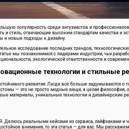
ольшую популярность среди энтузиастов и профессионало
ь и стиль, отвечающие высоким стандартам качества и эс
 и новые подходы к дизайну.
ательное исследование последних трендов, технологичес
татье мы познакомимся с лидерами индустрии, чьи разрабо
кциональности, экологической ответственности и современ
новационные технологии и стильные р
устойчивого развития. Люди всё больше задумываются о т
стомы — это не просто модные вещи, а целая философия, о
новые материалы, уникальные технологии и дизайнерские 
 Я. Делюсь реальными кейсами из сервиса, лайфхаками и ч
остойное внимания, то эта статья — для вас. Мы расскажем 