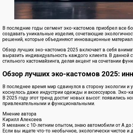
В последние годы сегмент эко-кастомов приобрел все б
создавать уникальные изделия, сочетающие экологичност
решений, которые объединяют инновационные материалы
Обзор лучших эко-кастомов 2025 включает в себя вним
выразить индивидуальность каждого клиента. В данной с
стильного кастомайзинга, делая акцент на сочетании фун
Обзор лучших эко-кастомов 2025: ин
В последнее время мир сдвинулся в сторону экологии и 
коснулось даже индустрии одежды и аксессуаров. Эко-ка
В 2025 году этот тренд достиг новых высот: появились 
привлекательными и функциональными.
Мнение автора
Кирилл Алексеев
Я механик с 10-летним опытом, знаю автомобили от А до
Если вы ищете что-то необычное, экологически чистое и д