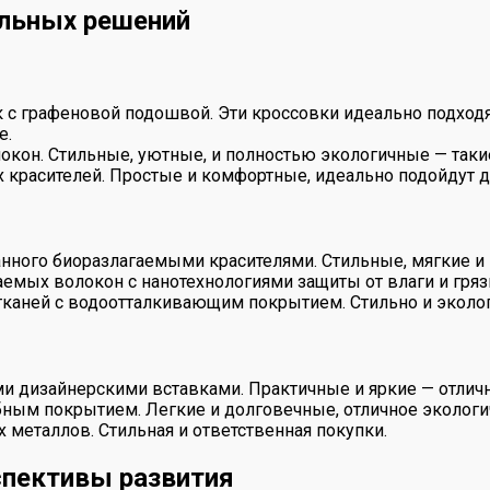
ильных решений
с графеновой подошвой. Эти кроссовки идеально подходят
е.
окон. Стильные, уютные, и полностью экологичные — такие
 красителей. Простые и комфортные, идеально подойдут дл
танного биоразлагаемыми красителями. Стильные, мягкие и
мых волокон с нанотехнологиями защиты от влаги и гряз
 тканей с водоотталкивающим покрытием. Стильно и экол
и дизайнерскими вставками. Практичные и яркие — отлич
бным покрытием. Легкие и долговечные, отличное эколог
 металлов. Стильная и ответственная покупки.
спективы развития