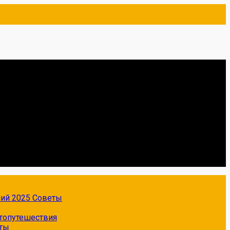
ний 2025
Советы
топутешествия
ты