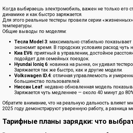
Когда выбираешь электромобиль, важен не только его ста
динамике и как быстро заряжается.
Для этого реальные тестеры провели серии «жизненных» 
температуры.
Общие выводы по моделям:
Тесла Model 3
: максимально стабильно показывает 
экономит время. В городских условиях расход чуть 
Киа EV6
: приятный в управлении, достойное расстоя
подойдет для семейных поездок.
Hyundai Ioniq 6
: новинка на рынке, он удивил тесте
Заряжается так же быстро, как и другие модели.
Volkswagen ID.4
: отличная управляемость и умеренн
большинство пользователей.
Ниссан Leaf
: недавно обновленная модель показыва
Заряжается чуть медленнее — около 40 минут до 80%
Обратите внимание, что на реальную дальность влияет м
2025 году демонстрируют уверенную работу, а разница ме
Тарифные планы зарядки: что выбрат