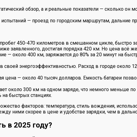
тический обзор, а и реальные показатели — сколько он мо
испытаний — проезд по городским маршрутам, дальние про
пробег 450-470 километров в смешанном цикле, быстро зар
ниже заявленного, достигая порядка 420 км. Но цена всё ж
ние — около 400 км, заряжается до 80% за 20 минут на быс
ров своей энергоэффективностью. Расход в городе около 12
ая цена — около 40 тысяч долларов. Емкость батареи позво
ет около 300 км на одном заряде, что немного меньше по 
 на быстрых станциях.
ножество факторов: температура, стиль вождения, использ
жду ними скорее в цене и удобстве зарядки, чем в дально
ь в 2025 году?