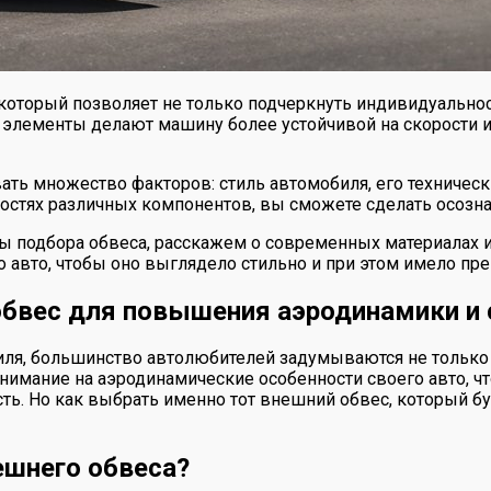
оторый позволяет не только подчеркнуть индивидуальност
лементы делают машину более устойчивой на скорости и
ь множество факторов: стиль автомобиля, его технически
ностях различных компонентов, вы сможете сделать осозн
 подбора обвеса, расскажем о современных материалах и 
авто, чтобы оно выглядело стильно и при этом имело пр
бвес для повышения аэродинамики и 
ля, большинство автолюбителей задумываются не только о
мание на аэродинамические особенности своего авто, чт
ть. Но как выбрать именно тот внешний обвес, который бу
шнего обвеса?