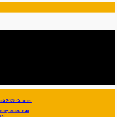
ний 2025
Советы
топутешествия
ты