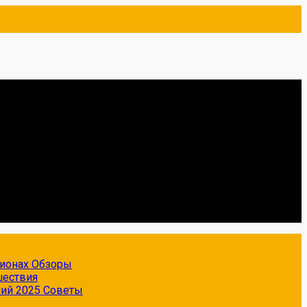
гионах
Обзоры
шествия
ний 2025
Советы