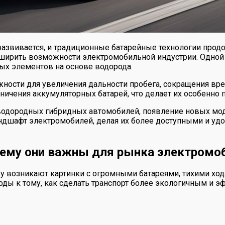
азвивается, и традиционные батарейные технологии прод
ширить возможности электромобильной индустрии. Одной 
ых элементов на основе водорода.
ости для увеличения дальности пробега, сокращения вр
аничения аккумуляторных батарей, что делает их особенно
 водородных гибридных автомобилей, появление новых мо
андшафт электромобилей, делая их более доступными и уд
чему они важны для рынка электромо
 возникают картинки с огромными батареями, тихими хода
оды к тому, как сделать транспорт более экологичным и э