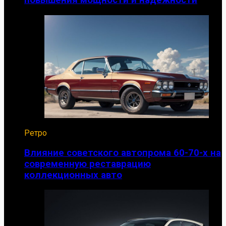
повышения мощности и надежности
Ретро
Влияние советского автопрома 60-70-х на
современную реставрацию
коллекционных авто