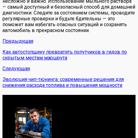
несложно и важно. Использование мыльного раствора
— самый доступный и безопасный способ для домашней
диагностики. Следите за состоянием системы, проводите
регулярные проверки и будьте бдительны — это
поможет вам избегать опасных ситуаций и сохранять
автомобиль в прекрасном состоянии.
Предыдущая
Как автостопщику превратить попутчиков в гидов по
скрытым местам маршрута
Следующая
Эволюция чип-тюнинга: современные решения для
снижения расхода топлива и повышения мощности
Обо мне