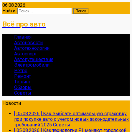
06.08.2026
Найти:
Всё про авто
Главная
Автоновости
Автотехнологии
Автоспорт
Автопутешествия
Электромобили
Ретро
Ремонт
Тюнинг
Обзоры
Советы
Новости
[ 05.08.2026 ]
Как выбрать оптимальную страховку
при покупке авто с учетом новых законодательных
требований 2025
Советы
[ 05.08.2026 ]
Как технологии F1 меняют городской