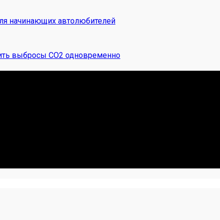
для начинающих автолюбителей
зить выбросы CO2 одновременно
 Я. Делюсь реальными кейсами из сервиса, лайфхаками и ч