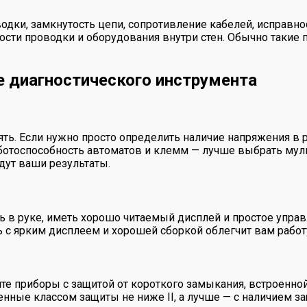
дки, замкнутость цепи, сопротивление кабелей, исправнос
ности проводки и оборудования внутри стен. Обычно таки
е диагностического инструмента
ять. Если нужно просто определить наличие напряжения в 
работоспособность автоматов и клемм — лучше выбрать м
дут ваши результаты.
 в руке, иметь хорошо читаемый дисплей и простое управ
ь с ярким дисплеем и хорошей сборкой облегчит вам работ
йте приборы с защитой от короткого замыкания, встроенн
нные классом защиты не ниже II, а лучше — с наличием з