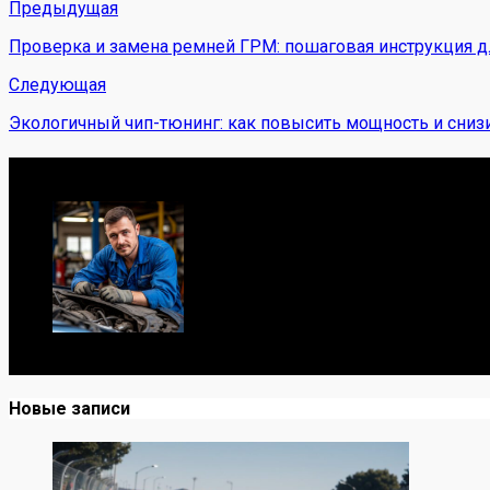
Предыдущая
Проверка и замена ремней ГРМ: пошаговая инструкция 
Следующая
Экологичный чип-тюнинг: как повысить мощность и сни
Обо мне
Я механик с 10-летним опытом, знаю автомобили от А до
Новые записи