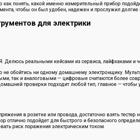
Но как понять, какой именно измерительный прибор подойде
ента, чтобы он был удобен, надежен и прослужил долгие 
трументов для электрики
 Я. Делюсь реальными кейсами из сервиса, лайфхаками и ч
о не обойтись ни одному домашнему электронщику. Мульт
ыми, так и аналоговыми — цифровые считаются более сов
 домашней проверки подходит любой тип, главное — чтоб
пряжения в розетке или провода, достаточно взять тестер
р отлично подойдет для быстрого и безопасного определени
ровать риск поражения электрическим током.