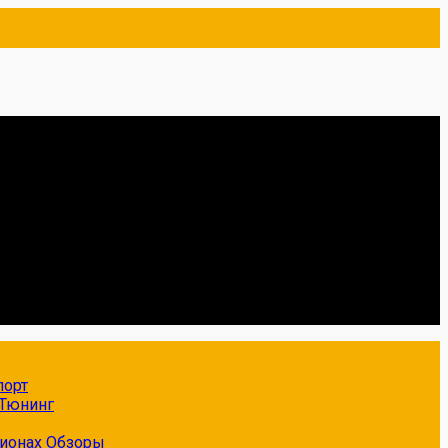
порт
Тюнинг
гионах
Обзоры